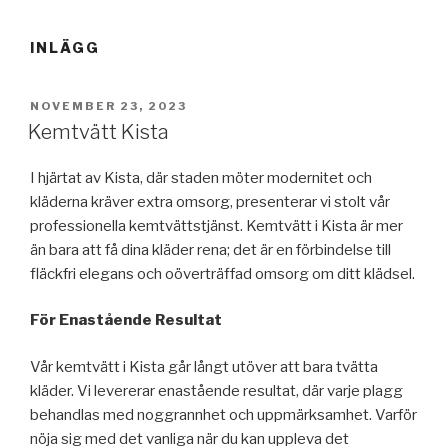
INLÄGG
PUBLICERAT
NOVEMBER 23, 2023
Kemtvätt Kista
I hjärtat av Kista, där staden möter modernitet och
kläderna kräver extra omsorg, presenterar vi stolt vår
professionella kemtvättstjänst. Kemtvätt i Kista är mer
än bara att få dina kläder rena; det är en förbindelse till
fläckfri elegans och oöverträffad omsorg om ditt klädsel.
För Enastående Resultat
Vår kemtvätt i Kista går långt utöver att bara tvätta
kläder. Vi levererar enastående resultat, där varje plagg
behandlas med noggrannhet och uppmärksamhet. Varför
nöja sig med det vanliga när du kan uppleva det